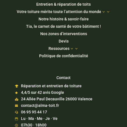
Entretien & réparation de toits
Votre toiture mérite toute l’attention du monde
3
Notre histoire & savoir-faire
Tia, le carnet de santé de votre bâtiment !
Nos zones d’interventions
Devis
Ressources
3
Politique de confidentialité
Contact
Réparation et entretien de toiture

4,4/5 sur 42 avis Google

24 Allée Paul Decauville 26000 Valence

contact@alma-toit.fr

06 95 95 44 17

Lu · Ma · Me · Je · Ve

07h30 · 18h00
