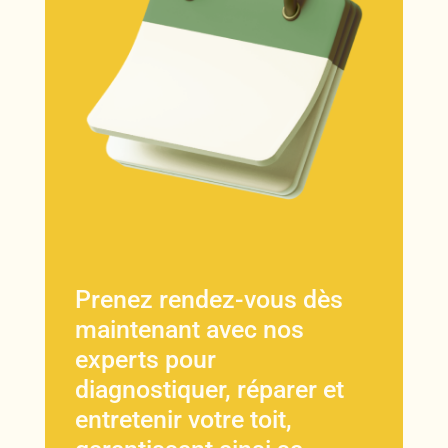
Prenez rendez-vous dès
maintenant avec nos
experts pour
diagnostiquer, réparer et
entretenir votre toit,