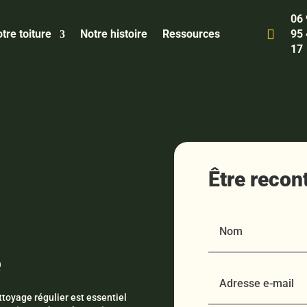
06

tre toiture
Notre histoire
Ressources
95
17
Être recon
e
ttoyage régulier est essentiel