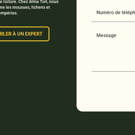
re toiture. Chez Alma Toit, nous
ine les mousses, lichens et
tempéries.
RLER À UN EXPERT