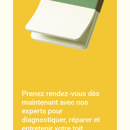
Prenez rendez-vous dès
maintenant avec nos
experts pour
diagnostiquer, réparer et
entretenir votre toit,