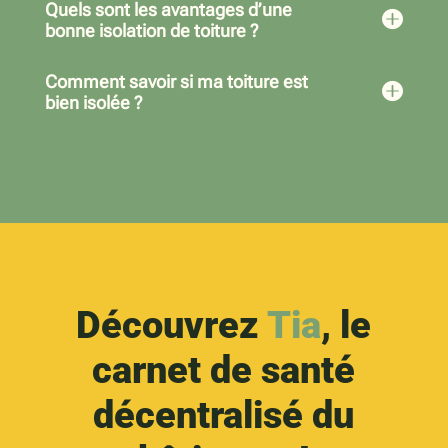
Quels sont les avantages d’une

bonne isolation de toiture ?
Comment savoir si ma toiture est

bien isolée ?
Découvrez
Tia
, le
carnet de santé
décentralisé du