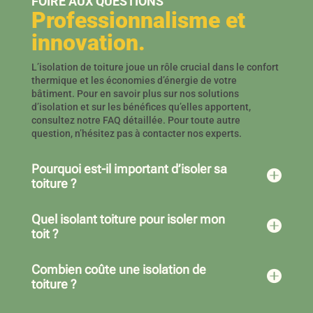
FOIRE AUX QUESTIONS
Professionnalisme et
innovation.
L’isolation de toiture joue un rôle crucial dans le confort
thermique et les économies d’énergie de votre
bâtiment. Pour en savoir plus sur nos solutions
d’isolation et sur les bénéfices qu’elles apportent,
consultez notre FAQ détaillée. Pour toute autre
question, n’hésitez pas à contacter nos experts.
Pourquoi est-il important d’isoler sa

toiture ?
Quel isolant toiture pour isoler mon

toit ?
Combien coûte une isolation de

toiture ?