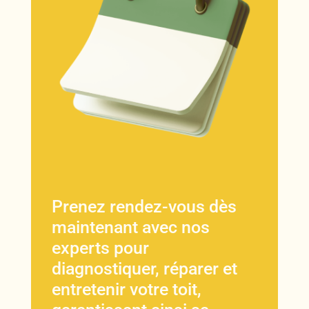
Prenez rendez-vous dès
maintenant avec nos
experts pour
diagnostiquer, réparer et
entretenir votre toit,