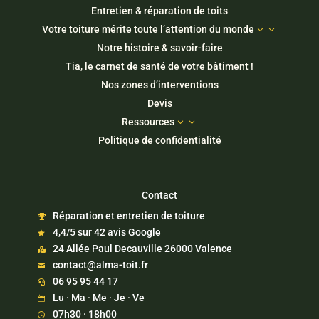
Entretien & réparation de toits
Votre toiture mérite toute l’attention du monde
3
Notre histoire & savoir-faire
Tia, le carnet de santé de votre bâtiment !
Nos zones d’interventions
Devis
Ressources
3
Politique de confidentialité
Contact
Réparation et entretien de toiture

4,4/5 sur 42 avis Google

24 Allée Paul Decauville 26000 Valence

contact@alma-toit.fr

06 95 95 44 17

Lu · Ma · Me · Je · Ve

07h30 · 18h00
