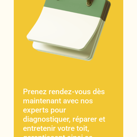
Prenez rendez-vous dès
maintenant avec nos
experts pour
diagnostiquer, réparer et
entretenir votre toit,