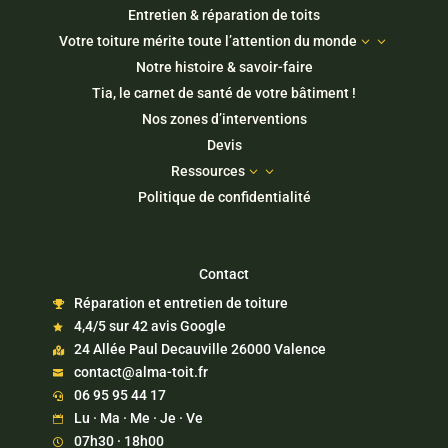
Entretien & réparation de toits
Votre toiture mérite toute l’attention du monde
3
Notre histoire & savoir-faire
Tia, le carnet de santé de votre bâtiment !
Nos zones d’interventions
Devis
Ressources
3
Politique de confidentialité
Contact
Réparation et entretien de toiture

4,4/5 sur 42 avis Google

24 Allée Paul Decauville 26000 Valence

contact@alma-toit.fr

06 95 95 44 17

Lu · Ma · Me · Je · Ve

07h30 · 18h00
