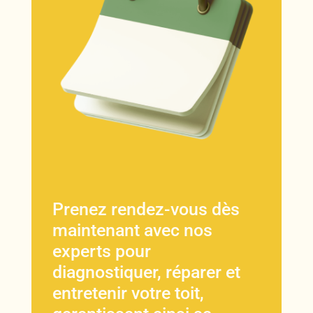
Prenez rendez-vous dès
maintenant avec nos
experts pour
diagnostiquer, réparer et
entretenir votre toit,