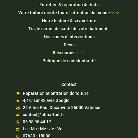
Entretien & réparation de toits
Votre toiture mérite toute l’attention du monde
3
Notre histoire & savoir-faire
Tia, le carnet de santé de votre bâtiment !
Nos zones d’interventions
Devis
Ressources
3
Politique de confidentialité
Contact
Réparation et entretien de toiture

4,4/5 sur 42 avis Google

24 Allée Paul Decauville 26000 Valence

contact@alma-toit.fr

06 95 95 44 17

Lu · Ma · Me · Je · Ve

07h30 · 18h00
