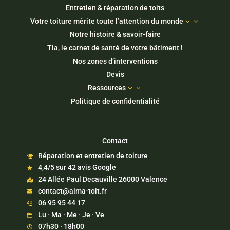
Entretien & réparation de toits
Votre toiture mérite toute l’attention du monde
3
Notre histoire & savoir-faire
Tia, le carnet de santé de votre bâtiment !
Nos zones d’interventions
Devis
Ressources
3
Politique de confidentialité
Contact
Réparation et entretien de toiture

4,4/5 sur 42 avis Google

24 Allée Paul Decauville 26000 Valence

contact@alma-toit.fr

06 95 95 44 17

Lu · Ma · Me · Je · Ve

07h30 · 18h00
