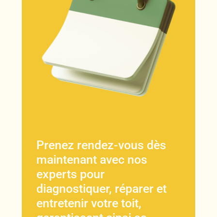
Prenez rendez-vous dès
maintenant avec nos
experts pour
diagnostiquer, réparer et
entretenir votre toit,