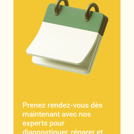
Prenez rendez-vous dès
maintenant avec nos
experts pour
diagnostiquer, réparer et