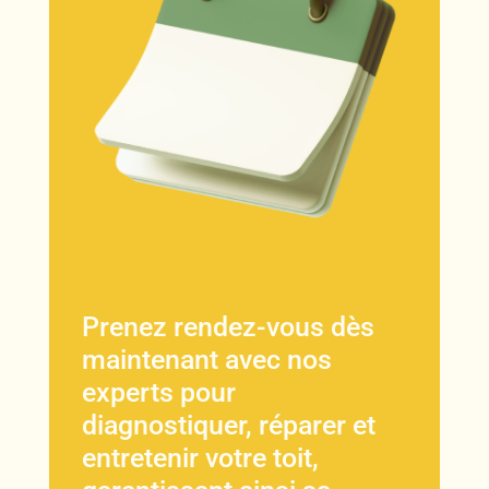
Prenez rendez-vous dès
maintenant avec nos
experts pour
diagnostiquer, réparer et
entretenir votre toit,