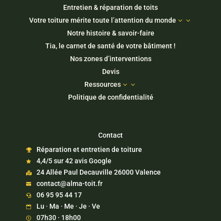
Entretien & réparation de toits
Votre toiture mérite toute l’attention du monde
3
Notre histoire & savoir-faire
Tia, le carnet de santé de votre bâtiment !
Nos zones d’interventions
Devis
Ressources
3
Politique de confidentialité
Contact
Réparation et entretien de toiture

4,4/5 sur 42 avis Google

24 Allée Paul Decauville 26000 Valence

contact@alma-toit.fr

06 95 95 44 17

Lu · Ma · Me · Je · Ve

07h30 · 18h00
