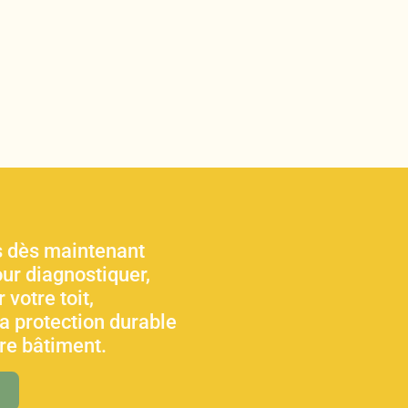
 dès maintenant
ur diagnostiquer,
 votre toit,
sa protection durable
tre bâtiment.