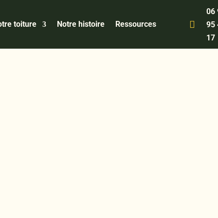
06

tre toiture
Notre histoire
Ressources
95
17