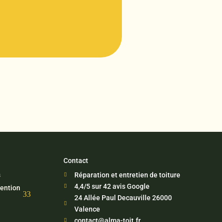
Contact
s
Réparation et entretien de toiture

4,4/5 sur 42 avis Google

tention
3
24 Allée Paul Decauville 26000

Valence
contact@alma-toit.fr
