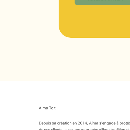
Alma Toit
Depuis sa création en 2014, Alma s'engage à protége
de ses clients, avec une approche alliant tradition