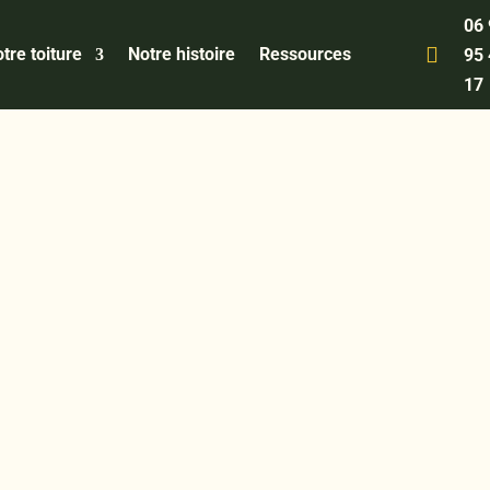
06

tre toiture
Notre histoire
Ressources
95
17