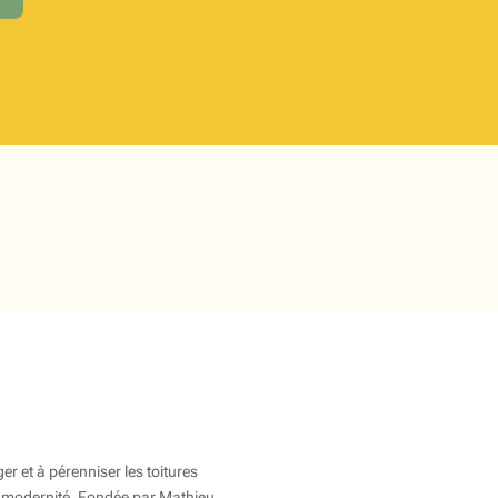
Menu
Entretien & réparation de toit
r et à pérenniser les toitures
 et modernité. Fondée par Mathieu