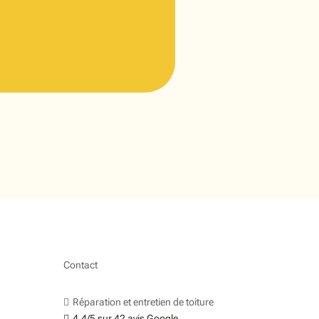
Contact
s
Réparation et entretien de toiture

4,4/5 sur 42 avis Google
