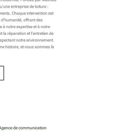
Votre toiture mérite toute
’une entreprise de toiture :
l’attention du monde
timents. Chaque intervention est
Notre histoire & savoir-faire
t d'humanité, offrant des
Tia, le carnet de santé de vot
 à notre expertise et à notre
bâtiment !
la réparation et l’entretien de
Nos zones d’interventions
respectant notre environnement.
ne histoire, et nous sommes là
Devis
3
Ressources
Politique de confidentialité
Mindblow
Agence de communication