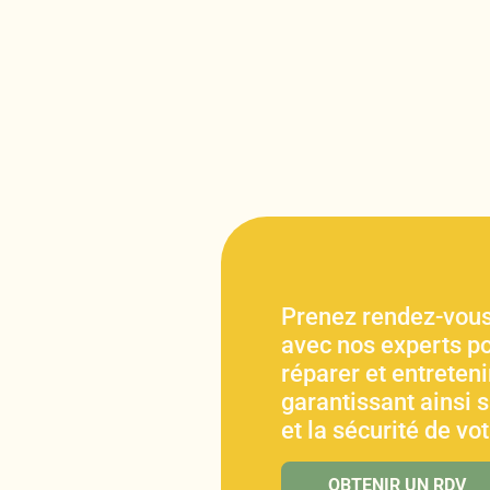
Prenez rendez-vous
avec nos experts po
réparer et entretenir
garantissant ainsi 
et la sécurité de vo
OBTENIR UN RDV