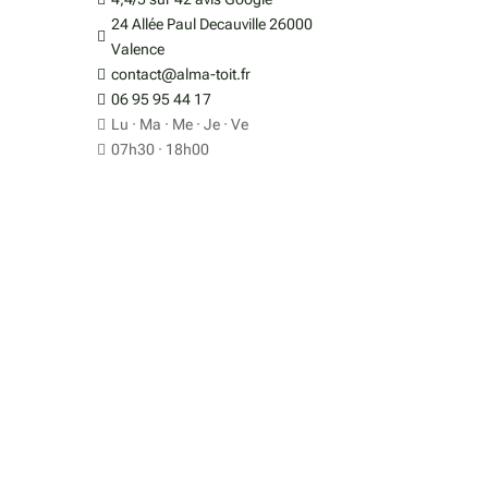
3
24 Allée Paul Decauville 26000

Valence
contact@alma-toit.fr

re
06 95 95 44 17

Lu · Ma · Me · Je · Ve

07h30 · 18h00
