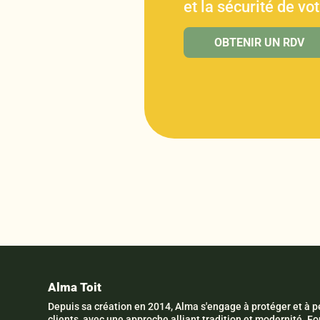
et la sécurité de vo
OBTENIR UN RDV
Alma Toit
Depuis sa création en 2014, Alma s'engage à protéger et à pé
clients, avec une approche alliant tradition et modernité. 