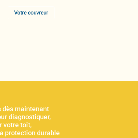
Votre couvreur
 dès maintenant
ur diagnostiquer,
 votre toit,
sa protection durable