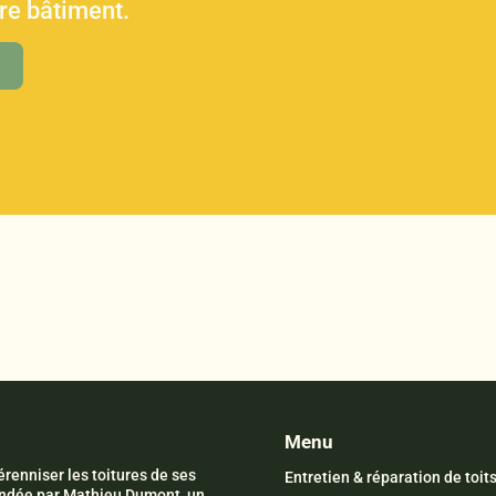
tre bâtiment.
Menu
renniser les toitures de ses
Entretien & réparation de toit
Fondée par Mathieu Dumont, un