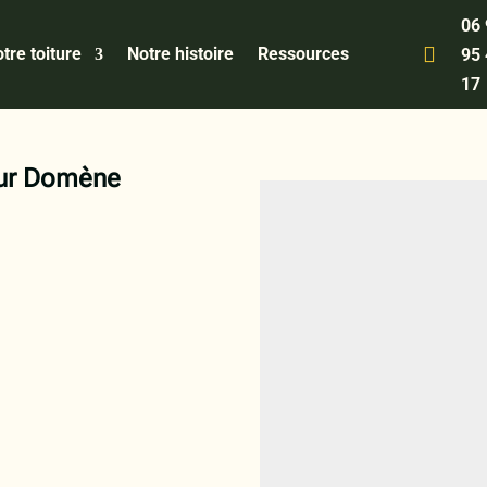
06

tre toiture
Notre histoire
Ressources
95
17
eur Domène