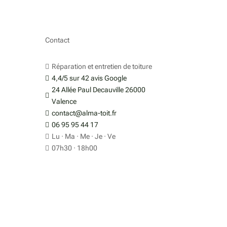
Contact
s
Réparation et entretien de toiture

4,4/5 sur 42 avis Google

3
24 Allée Paul Decauville 26000

Valence
contact@alma-toit.fr

re
06 95 95 44 17

Lu · Ma · Me · Je · Ve

07h30 · 18h00
