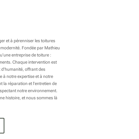
Menu
Entretien & réparation de toit
r et à pérenniser les toitures
 et modernité. Fondée par Mathieu
Votre toiture mérite toute
’une entreprise de toiture :
l’attention du monde
timents. Chaque intervention est
Notre histoire & savoir-faire
t d'humanité, offrant des
Tia, le carnet de santé de vot
 à notre expertise et à notre
bâtiment !
la réparation et l’entretien de
Nos zones d’interventions
respectant notre environnement.
ne histoire, et nous sommes là
Devis
3
Ressources
Politique de confidentialité