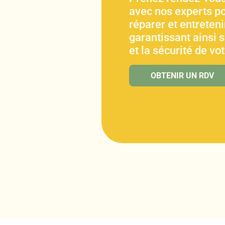
avec nos experts po
réparer et entretenir
garantissant ainsi 
et la sécurité de vo
OBTENIR UN RDV