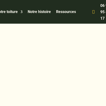
06

tre toiture
Notre histoire
Ressources
95
17
uvreur