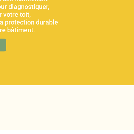
ur diagnostiquer,
 votre toit,
sa protection durable
tre bâtiment.