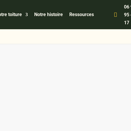
06

tre toiture
Notre histoire
Ressources
95
17