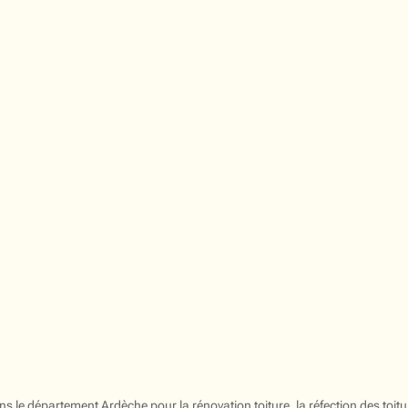
ns le département Ardèche pour la rénovation toiture, la réfection des toiture