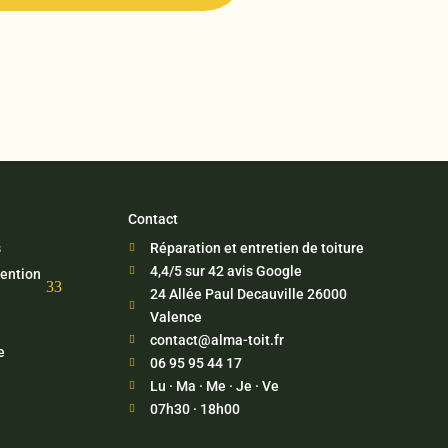
Contact
s
Réparation et entretien de toiture

4,4/5 sur 42 avis Google

tention
3
24 Allée Paul Decauville 26000

Valence
contact@alma-toit.fr

e
06 95 95 44 17

Lu · Ma · Me · Je · Ve

07h30 · 18h00
