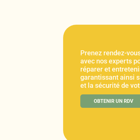
Prenez rendez-vous
avec nos experts po
réparer et entretenir
garantissant ainsi 
et la sécurité de vo
OBTENIR UN RDV