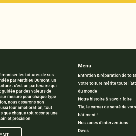
Menu
renniser les toitures de ses
Entretien & réparation de toit
Fondée par Mathieu Dumont, un
Votre toiture mérite toute l’at
iture : c'est un partenaire qui
t guidée par des valeurs de
du monde
ns sur mesure pour chaque type
Notre histoire & savoir-faire
ation, nous assurons non
Tia, le carnet de santé de votr
aussi leur amélioration, tout
s que chaque toit raconte une
bâtiment !
oin et précision.
Nos zones d’interventions
Devis
ENT