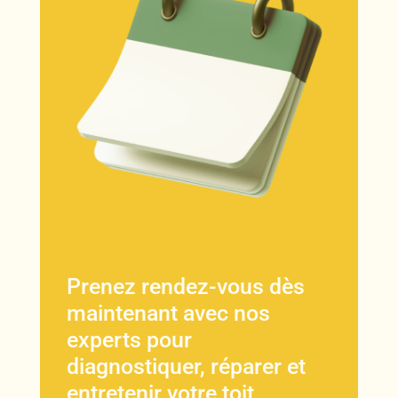
Prenez rendez-vous dès
maintenant avec nos
experts pour
diagnostiquer, réparer et
entretenir votre toit,