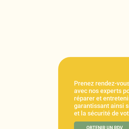
Prenez rendez-vous
avec nos experts po
réparer et entretenir
garantissant ainsi 
et la sécurité de vo
OBTENIR UN RDV