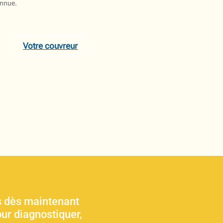
onnue.
Votre couvreur
 dès maintenant
ur diagnostiquer,