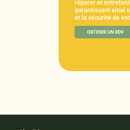
réparer et entretenir
garantissant ainsi 
et la sécurité de vo
OBTENIR UN RDV