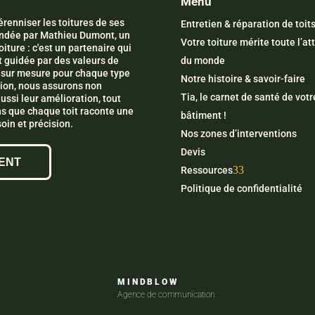
Menu
renniser les toitures de ses
Entretien & réparation de toit
Fondée par Mathieu Dumont, un
Votre toiture mérite toute l’at
iture : c'est un partenaire qui
t guidée par des valeurs de
du monde
ns sur mesure pour chaque type
Notre histoire & savoir-faire
ation, nous assurons non
Tia, le carnet de santé de votr
aussi leur amélioration, tout
s que chaque toit raconte une
bâtiment !
oin et précision.
Nos zones d’interventions
Devis
ENT
3
Ressources
Politique de confidentialité
MINDBLOW
Agence de communication