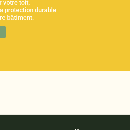
 votre toit,
sa protection durable
tre bâtiment.