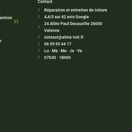
Contact
s
Réparation et entretien de toiture

4,4/5 sur 42 avis Google

tention
3
24 Allée Paul Decauville 26000

Valence
contact@alma-toit.fr

e
06 95 95 44 17

Lu · Ma · Me · Je · Ve

07h30 · 18h00
