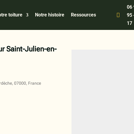
06

tre toiture
Notre histoire
Ressources
95
17
r Saint-Julien-en-
Ardèche, 07000, France