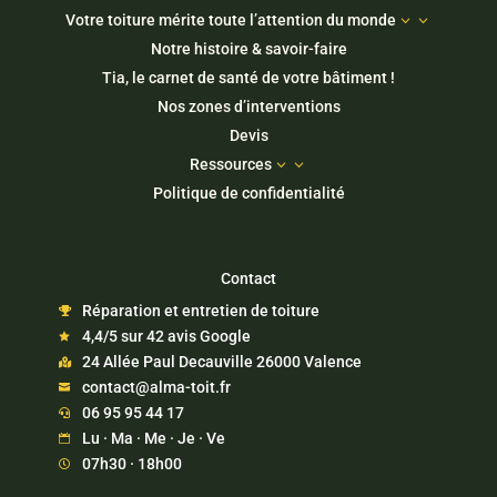
Votre toiture mérite toute l’attention du monde
3
Notre histoire & savoir-faire
Tia, le carnet de santé de votre bâtiment !
Nos zones d’interventions
Devis
Ressources
3
Politique de confidentialité
Contact
Réparation et entretien de toiture

4,4/5 sur 42 avis Google

24 Allée Paul Decauville 26000 Valence

contact@alma-toit.fr

06 95 95 44 17

Lu · Ma · Me · Je · Ve

07h30 · 18h00
