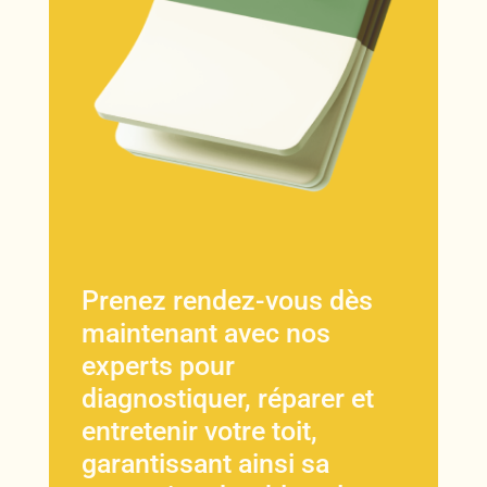
Prenez rendez-vous dès
maintenant avec nos
experts pour
diagnostiquer, réparer et
entretenir votre toit,
garantissant ainsi sa